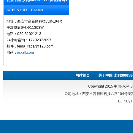
联系中国·永利(88858cc·VIP认证)官网 -
GREEN LIFE Contact
地址：西安市高新区科技八路104号
美寓华庭6号楼11303室
电话：029-81021213
24小时咨询：17792372097
邮件：feida_radar@126.com
网站：
//cxzlt.com
网站首页
|
关于中国·永利(88858cc
Copyright 2015 中国·永利(8
公司地址：西安市高新区科技八路104号美寓华庭6号
Built By
H