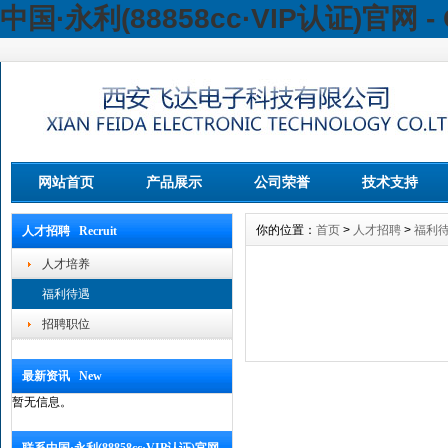
中国·永利(88858cc·VIP认证)官网 - 
网站首页
产品展示
公司荣誉
技术支持
你的位置：
首页
>
人才招聘
>
福利
人才招聘 Recruit
人才培养
福利待遇
招聘职位
最新资讯 New
暂无信息。