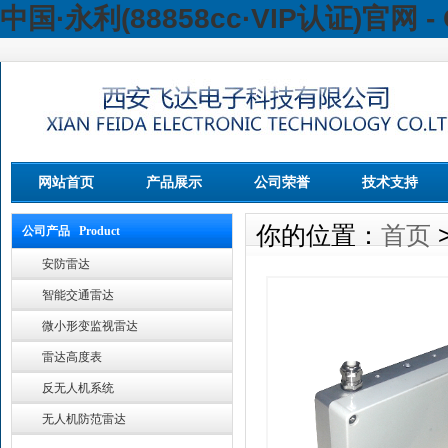
中国·永利(88858cc·VIP认证)官网 - 
网站首页
产品展示
公司荣誉
技术支持
你的位置：
首页
公司产品 Product
安防雷达
智能交通雷达
微小形变监视雷达
雷达高度表
反无人机系统
无人机防范雷达