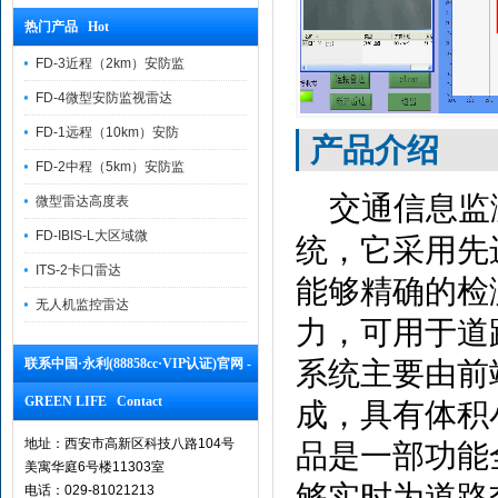
热门产品 Hot
FD-3近程（2km）安防监
FD-4微型安防监视雷达
FD-1远程（10km）安防
产品介绍
FD-2中程（5km）安防监
交通信息监
微型雷达高度表
FD-IBIS-L大区域微
统，它采用先
ITS-2卡口雷达
能够精确的检
无人机监控雷达
力，可用于道
联系中国·永利(88858cc·VIP认证)官网 -
系统主要由前
GREEN LIFE Contact
成，具有体积
地址：西安市高新区科技八路104号
品是一部功能
美寓华庭6号楼11303室
够实时为道路
电话：029-81021213