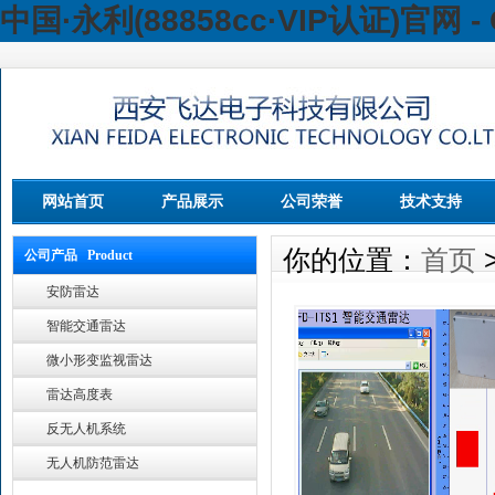
中国·永利(88858cc·VIP认证)官网 - 
网站首页
产品展示
公司荣誉
技术支持
你的位置：
首页
公司产品 Product
安防雷达
智能交通雷达
微小形变监视雷达
雷达高度表
反无人机系统
无人机防范雷达